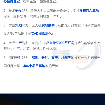
心挂牌企业、
瞪羚企业、独角兽企业。
2．技术
研发
能力: 清华大学人工智能合作单位，支持
多模态AI算法
定制，支持软件、硬件定制研发，PCB设计。
3．方案
策划
能力：无人机
实地勘察
，智能化产品方案（可研方案/初
设方案/产品设计图/
CAD图纸深化
）。
4．产品
生产
能力：东莞松山湖
"自持"7000平厂房
打造智能设备生产
基地，生产、组装、测试，性价比高。
5．项目
交付
能力：
深圳、长沙、重庆、杭州等
地设有分公司辐射全
国项目支撑、
406个项目落地
实施经验。