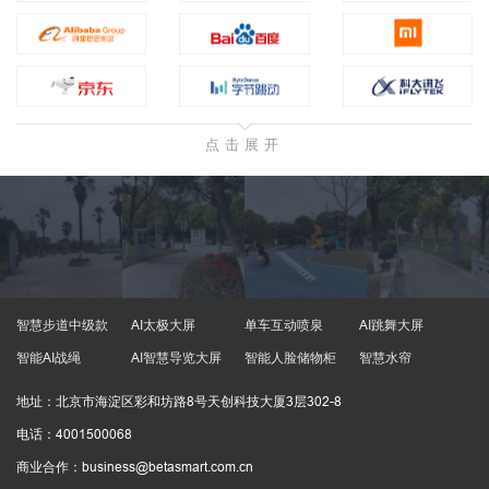
点击展开
智慧步道中级款
AI太极大屏
单车互动喷泉
AI跳舞大屏
智能AI战绳
AI智慧导览大屏
智能人脸储物柜
智慧水帘
地址：北京市海淀区彩和坊路8号天创科技大厦3层302-8
电话：4001500068
商业合作：business@betasmart.com.cn